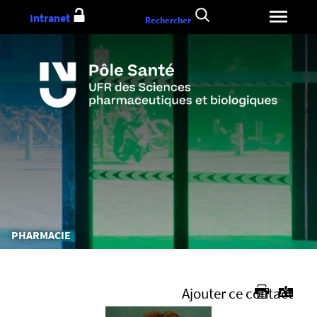
Aller
Intranet
Rechercher
au
contenu
Vous
PHARMACIE
êtes
ici :
Ajouter ce contact