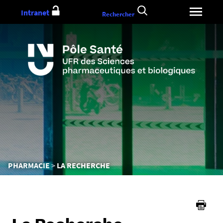
Aller
Intranet
Rechercher
au
contenu
Vous
PHARMACIE
LA RECHERCHE
êtes
ici :