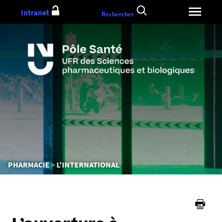
Aller
Intranet
Rechercher
au
contenu
Vous
PHARMACIE
L'INTERNATIONAL
êtes
ici :