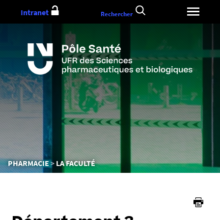
Aller
Intranet
Rechercher
au
contenu
Vous
PHARMACIE
LA FACULTÉ
êtes
ici :