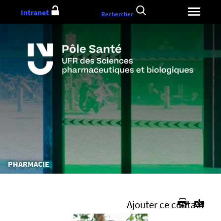
Aller
Intranet
Rechercher
au
contenu
Vous
PHARMACIE
êtes
ici :
Ajouter ce contact